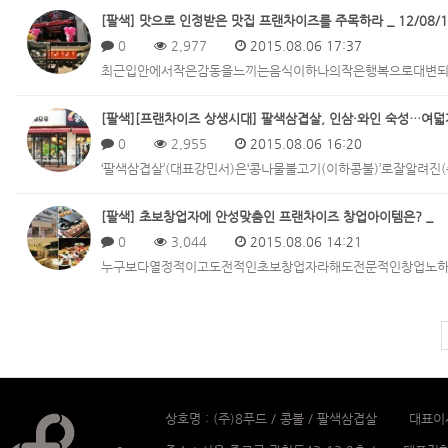
[팔색] ­맛으로 인정받은 맛집 프랜차이즈를 주목하라 _ 12/08/1
0
2,977
2015.08.06 17:37
최근입안에서작은감동을느끼는음식이하나의작은행복으로대변되
[팔색][프랜차이즈 상생시대] 팔색삼겹살, 인삼·와인 숙성…여덟가지
0
2,955
2015.08.06 16:20
‘팔색삼겹살’(대표강민서)은‘콩나물불고기(이하콩불)’로잘알려
[팔색] 초보창업자에 안성맞춤인 프랜차이즈 창업아이템은? _
0
3,044
2015.08.06 14:21
누구보다열정적이고도전적인초보창업자라해도전문적인창업노하
상호명 : (주)8푸드 / 콩불 / 팔색삼겹살 대표이