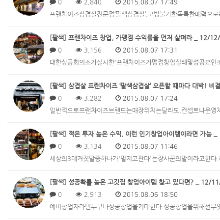
0
2,840
2015.08.07 17:49
프랜차이즈삼겹살전문점‘팔색삼겹살’,모방불가한독특한매력
[팔색] 프랜차이즈 창업, 가맹점 수익률을 먼저 살펴라 _ 12/12/
0
3,156
2015.08.07 17:31
대한상공회의소가실시한'프랜차이즈가맹점창업실태및성공요인조
[팔색] 삼겹살 프랜차이즈 ‘팔색삼겹살’ 오픈할 때마다 대박! 비결은?
0
3,282
2015.08.07 17:24
일반적으로프랜차이즈브랜드는매장위치는달라도,컨셉트나운영
[팔색] 적은 투자 높은 수익, 이런 인기창업아이템이라면 가능 _ 1
0
3,134
2015.08.07 11:46
세상의3대거짓말중하나가'밑지고판다'는장사꾼의말이라고한다
[팔색] 성공확률 높은 고깃집 창업아이템 찾고 있다면? _ 12/11
0
2,913
2015.08.06 18:50
예비창업자라면누구나성공창업을기대한다.성공창업을위해선무