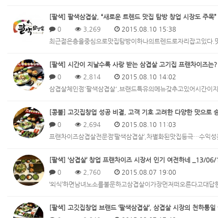
[팔색] 팔색삼겹살, “새로운 트렌드 맛집 탐방 창업 시장도 주목” _
0
3,269
2015.08.10 15:38
최근젊은층을중심으로맛집탐방이하나의트렌드로자리잡고있다.
[팔색] 시간이 지날수록 사랑 받는 삼겹살 고기집 프랜차이즈는? _ 
0
2,814
2015.08.10 14:02
삼겹살체인점'팔색삼겹살',브랜드특유의메뉴갖추고있어시간
[콩불] 고깃집창업 성공 비결, 고객 기호 고려한 다양한 맛으로 승부 
0
2,694
2015.08.10 11:03
프랜차이즈삼겹살전문점‘팔색삼겹살’,차별화된맛집등극…수익
[팔색] ‘삼겹살’ 창업 프랜차이즈 시장서 인기 여전하네 _13/06/
0
2,760
2015.08.07 19:00
‘외식’하면남녀노소를불문하고삼겹살이가장먼저떠오른다고대
[팔색] 고깃집창업 브랜드 ‘팔색삼겹살’, 삼겹살 시장의 천하통일 꿈