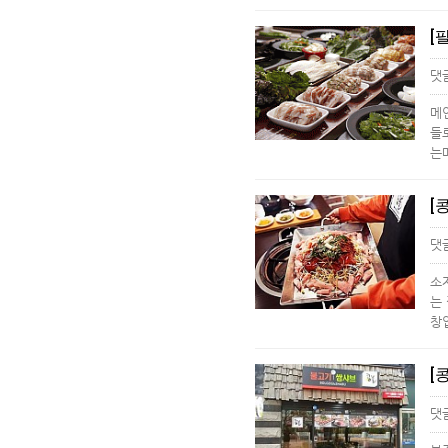
[
댓
메
들
는
[
댓
소
는
창
[
댓