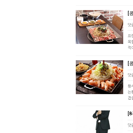
[
댓
프
목
적
[
댓
황
는
겹
[
댓