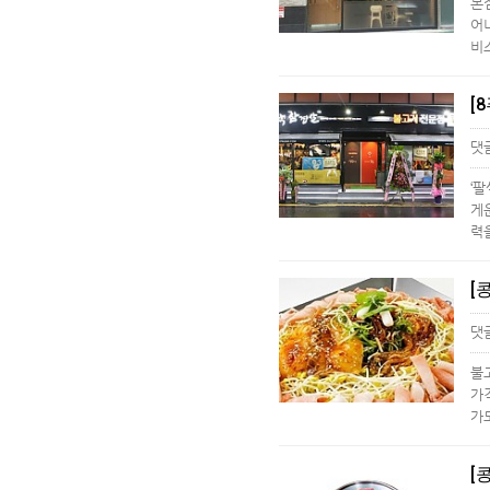
본
어
비
[
댓
‘
게
력
[
댓
불
가
가
[