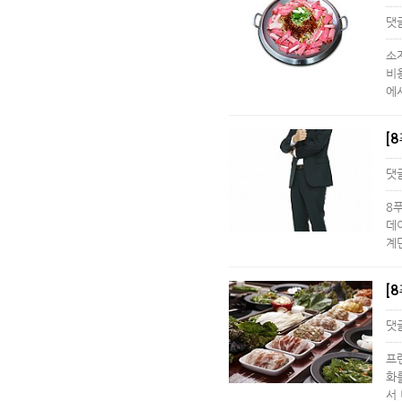
댓
소
비
에
[
댓
8
데
계
댓
프
화
서