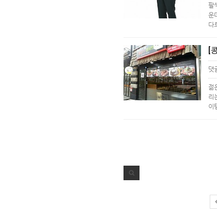
팔
운
다
댓
젊
리
이