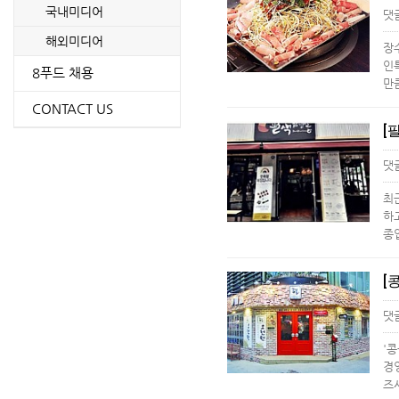
국내미디어
댓
해외미디어
장
인
8푸드 채용
만
CONTACT US
[
댓
최
하
종
[
댓
'
경
즈